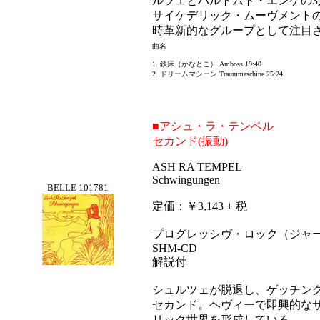
ルツェとハルトムト・エンケの3
サイケデリック・ムーヴメント
時革新的なグループとして注目
曲名
1. 鉄床（かなとこ） Amboss 19:40
2. ドリームマシーン Traummaschine 25:24
■アシュ・ラ・テンペル
セカンド(振動)
ASH RA TEMPEL
Schwingungen
BELLE 101781
定価：￥3,143 + 税
プログレッシヴ・ロック（ジャ
SHM-CD
解説付
シュルツェが脱退し、ゲッチン
セカンド。ヘヴィーで即興的な
リック世界を形成している。