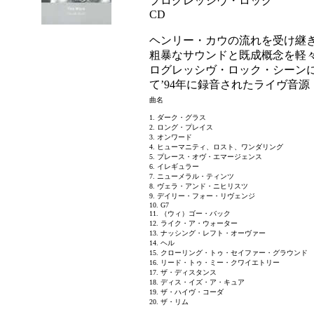
プログレッシヴ・ロック
CD
ヘンリー・カウの流れを受け継
粗暴なサウンドと既成概念を軽々
ログレッシヴ・ロック・シーン
て’94年に録音されたライヴ音源
曲名
1. ダーク・グラス
2. ロング・プレイス
3. オンワード
4. ヒューマニティ、ロスト、ワンダリング
5. プレース・オヴ・エマージェンス
6. イレギュラー
7. ニューメラル・ティンツ
8. ヴェラ・アンド・ニヒリスツ
9. デイリー・フォー・リヴェンジ
10. G7
11. （ウィ）ゴー・バック
12. ライク・ア・ウォーター
13. ナッシング・レフト・オーヴァー
14. ヘル
15. クローリング・トゥ・セイファー・グラウンド
16. リード・トゥ・ミー・クワイエトリー
17. ザ・ディスタンス
18. ディス・イズ・ア・キュア
19. ザ・ハイヴ・コーダ
20. ザ・リム