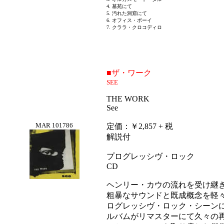
4. 墓苑にて
5. 汚れた洞窟にて
6. オフィス・ボーイ
7. クララ・クロコディロ
■ザ・ワーク
SEE
THE WORK
See
MAR 101786
定価：￥2,857 + 税
解説付
プログレッシヴ・ロック
CD
ヘンリー・カウの流れを受け継
粗暴なサウンドと既成概念を軽々
ログレッシヴ・ロック・シーンに
ルバムがリマスターにて久々の再発