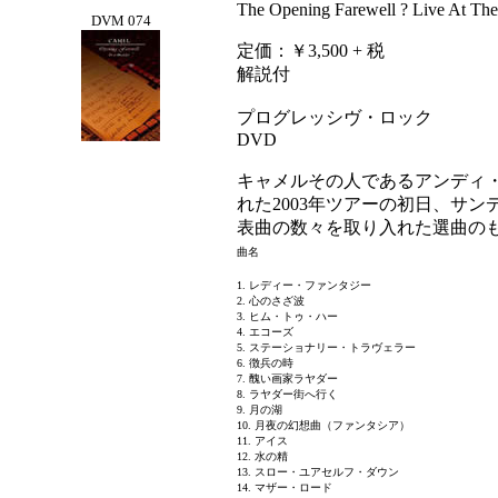
The Opening Farewell ? Live At The
DVM 074
定価：￥3,500 + 税
解説付
プログレッシヴ・ロック
DVD
キャメルその人であるアンディ
れた2003年ツアーの初日、サ
表曲の数々を取り入れた選曲の
曲名
1. レディー・ファンタジー
2. 心のさざ波
3. ヒム・トゥ・ハー
4. エコーズ
5. ステーショナリー・トラヴェラー
6. 徴兵の時
7. 醜い画家ラヤダー
8. ラヤダー街へ行く
9. 月の湖
10. 月夜の幻想曲（ファンタシア）
11. アイス
12. 水の精
13. スロー・ユアセルフ・ダウン
14. マザー・ロード