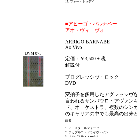
15. フォー・トゥデイ
■アヒーゴ・バルナベー
アオ・ヴィーヴォ
ARRIGO BARNABE
Ao Vivo
DVM 075
定価：￥3,500 + 税
解説付
プログレッシヴ・ロック
DVD
変拍子を多用したアグレッシヴ
言われるサンパウロ・アヴァン
ド、オーケストラ、複数のシンガ
のキャリアの中でも最高の出来と
曲名
1. ア・メタモルフォーゼ
2. アカプルコ・ドライヴ・イン
3. オルガスモ・トータル