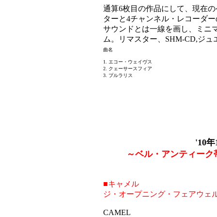
通算6枚目の作品にして、現在
ターと4チャンネル・レコーダ
サウンドとは一線を画し、ミニ
ム。リマスター、SHM-CD,ジ
曲名
1. エコー・ウェイヴス
2. クェーサースフィア
3. プルラリス
'10
～ベル・アンティーク
■キャメル
ジ・オープニング・フェアウェル
CAMEL