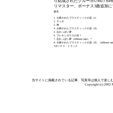
り結成されたグルーポUMの’8
リマスター、ボーナス3曲追加に
曲名
1. 火葬されたプラスティックの花（I）
2. デュオ
3. 禅
4. 火葬されたプラスティックの花（II）
5. 忘れっぽい夢
6. プレキシガラスの目＊
7. 忘れっぽい夢（different take）＊
8. 火葬されたプラスティックの花（II）（different ta
*ボーナス・トラック
当サイトに掲載されている記事、写真等は個人で楽し
Copyright (c) 2002 M