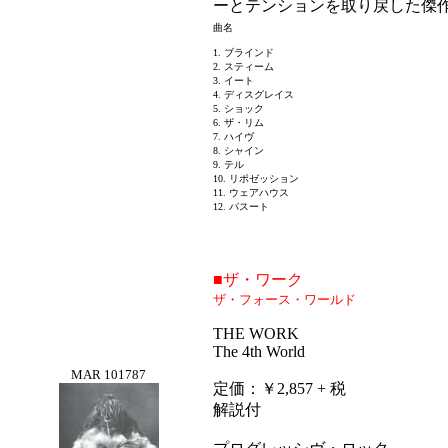
ーとテンションを取り戻した傑
曲名
1. ブラインド
2. スティーム
3. イート
4. ディスグレイス
5. ショック
6. ザ・リム
7. ハイヴ
8. シャイン
9. テル
10. リポゼッション
11. ウェアハウス
12. パスート
■ザ・ワーク
ザ・フォース・ワールド
THE WORK
The 4th World
MAR 101787
定価：￥2,857 + 税
解説付