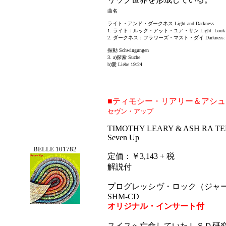
曲名
ライト・アンド・ダークネス Light and Darkness
1. ライト：ルック・アット・ユア・サン Light: Look At Y
2. ダークネス：フラワーズ・マスト・ダイ Darkness: Flowe
振動 Schwingungen
3. a)探索 Suche
b)愛 Liebe 19:24
■ティモシー・リアリー＆アシ
セヴン・アップ
TIMOTHY LEARY & ASH RA T
Seven Up
BELLE 101782
定価：￥3,143 + 税
解説付
プログレッシヴ・ロック（ジャ
SHM-CD
オリジナル・インサート付
スイスへ亡命していたＬＳＤ研究