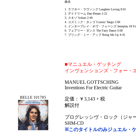
曲名
1. ラフター・ラヴィング Laughter Loving 8:01
2. デイドリーム Day-Dream 5:22
3. スキゾ Schizo 2:49
4. コズミック・タンゴ Cosmic Tango 2:06
5. インタープレイ・オヴ・フォーシズ Interplay Of Force
6. フェアリー・ダンス The Fairy Dance 3:08
7. ブリング・ミー・アップ Bring Me Up 4:35
■マニュエル・ゲッチング
インヴェンションズ・フォー・
MANUEL GOTTSCHING
Inventions For Electric Guitar
BELLE 101785
定価：￥3,143 + 税
解説付
プログレッシヴ・ロック（ジャ
SHM-CD
※このタイトルのみジュエル・