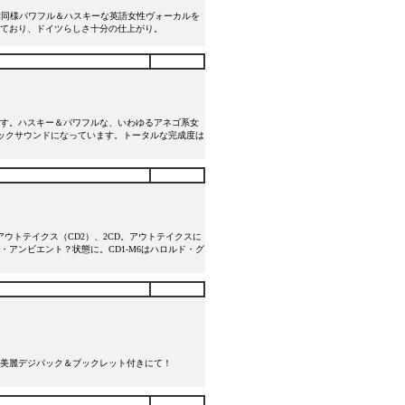
前作同様パワフル＆ハスキーな英語女性ヴォーカルを
なっており、ドイツらしさ十分の仕上がり。
化です。ハスキー＆パワフルな、いわゆるアネゴ系女
ックサウンドになっています。トータルな完成度は
アウトテイクス（CD2）、2CD。アウトテイクスに
アンビエント？状態に。CD1-M6はハロルド・グ
！美麗デジパック＆ブックレット付きにて！