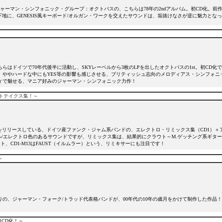
ジャーマン・シンフォニック・グループ：オクトパスの、こちらは78年の2ndアルバム。初CD化。
下地に、GENESIS風キーボード/オルガン・ワークを交えたサウンドは、垢抜けなさが逆に魅力と
らはドイツで70年代後半に活動し、SKYレーベルから3枚のLPを出したオクトパスの1st。初CD
、ややハードな中にもYES等の影響も感じさせる、ブリティッシュ志向のメロディアス・シンフォニ
ィで魅せる、マニア好みのジャーマン・シンフォニック力作！
トテイクス集！～
バムをリリースしている、ドイツ産ファンク・ジャム系バンドの、エレクトロ・リミックス集（CD1）＋
ル/エレクトロ色のあるサウンドですが、リミックス集は、結果的にクラウト～M.ゲッチング系ギター・
ト、CD1-M13はFAUST（イルムラー）という、リミキサーにも注目です！
～
の、ジャーマン・フォーク/トラッド代表格バンドが、00年代の10年の歳月をかけて制作した作品
1CD化！～