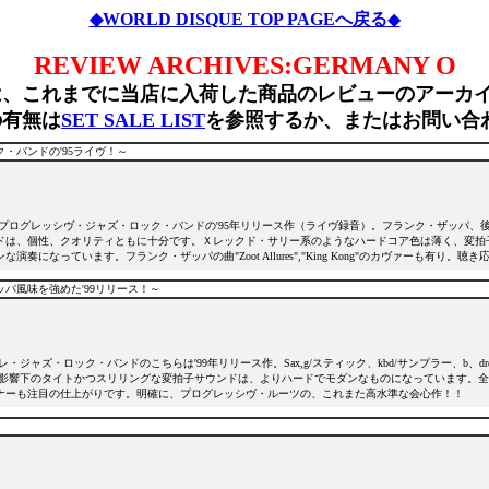
◆WORLD DISQUE TOP PAGEへ戻る
◆
REVIEW ARCHIVES:GERMANY O
は、これまでに当店に入荷した商品のレビューのアーカ
の有無は
SET SALE LIST
を参照するか、またはお問い合
・バンドの'95ライヴ！～
drの5人組プログレッシヴ・ジャズ・ロック・バンドの'95年リリース作（ライヴ録音）。フランク・ザッパ、
ドは、個性、クオリティともに十分です。Ｘレックド・サリー系のようなハードコア色は薄く、変拍
になっています。フランク・ザッパの曲"Zoot Allures","King Kong"のカヴァーも有り。聴
パ風味を強めた'99リリース！～
・ジャズ・ロック・バンドのこちらは'99年リリース作。Sax,g/スティック、kbd/サンプラー、b
等影響下のタイトかつスリリングな変拍子サウンドは、よりハードでモダンなものになっています。
ナーも注目の仕上がりです。明確に、プログレッシヴ・ルーツの、これまた高水準な会心作！！