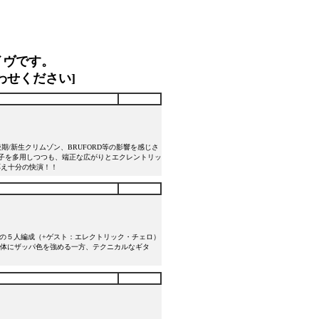
イヴです。
わせください]
後期/新生クリムゾン、BRUFORD等の影響を感じさ
子を多用しつつも、端正な広がりとエクレントリッ
き応え十分の快演！！
、drの５人編成（+ゲスト：エレクトリック・チェロ）
全体にザッパ色を強める一方、テクニカルなギタ