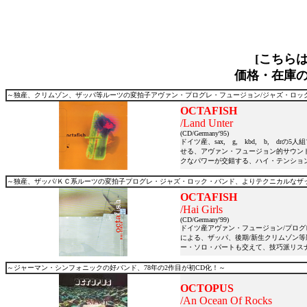
[こちら
価格・在庫
～独産、クリムゾン、ザッパ等ルーツの変拍子アヴァン・プログレ・フュージョン/ジャズ・ロック
OCTAFISH
/Land Unter
(CD/Germany'95)
ドイツ産、sax, g, kbd, b, 
せる、アヴァン・フュージョン的サウン
クなパワーが交錯する、ハイ・テンションな演奏
～独産、ザッパ/ＫＣ系ルーツの変拍子プログレ・ジャズ・ロック・バンド、よりテクニカルなザッ
OCTAFISH
/Hai Girls
(CD/Germany'99)
ドイツ産アヴァン・フュージョン/プログレ
による、ザッパ、後期/新生クリムゾン
ー・ソロ・パートも交えて、技巧派リス
～ジャーマン・シンフォニックの好バンド、78年の2作目が初CD化！～
OCTOPUS
/An Ocean Of Rocks