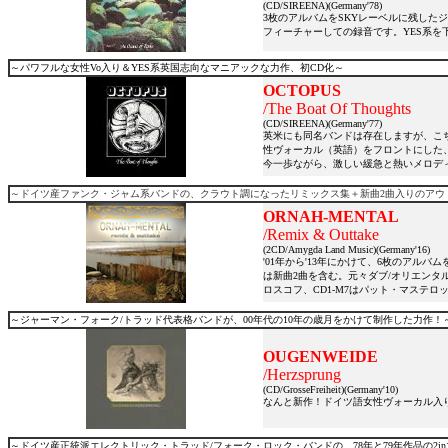
(CD/SIREENA)(Germany'78)
3枚のアルバムをSKYレーベルに残した
フィーチャーしての録音です。YES系を
～パワフルな女性Vo入り＆YES系英国志向なマニアックな力作、初CD化～
OCTOPUS
/The Boat Of Thoughts
(CD/SIREENA)(Germany'77)
英米にも同名バンドは存在しますが、こち
性ヴォーカル（英語）をフロントにした
今一歩ながら、激しい緩急と熱いメロデ
～ドイツ産ファンク・ジャム系バンドの、クラウト調になったリミックス集＋新曲2曲入りのアウ
ORNAH-MENTAL
/Remix & Outtake
(2CD/Amygda Land Music)(Germany'16)
'01年から'13年にかけて、6枚のアル
は新曲2曲を含む。元々ダブ/オリエンタ
ロスコフ、CD1-M7はパット・マステロッ
～ジャーマン・フォーク/トラッド代表格バンドが、00年代の10年の歳月をかけて制作した力作！
OUGENWEIDE
/Herzsprung
(CD/GrosseFreiheit)(Germany'10)
なんと新作！ドイツ語女性ヴォーカル入り
～ドイツ産正統派エレクトリック・トラッド/フォーク・ロック・バンドの、78年と79年作品の2in