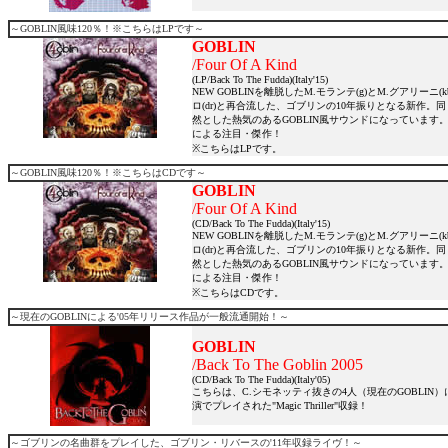
～GOBLIN風味120％！※こちらはLPです～
GOBLIN
/Four Of A Kind
(LP/Back To The Fudda)(Italy'15)
NEW GOBLINを離脱したM.モランテ(g)とM.グアリーニ(
ロ(dr)と再合流した、ゴブリンの10年振りとなる新作。同じメンバ
然とした熱気のあるGOBLIN風サウンドになっていま
による注目・傑作！
※こちらはLPです。
～GOBLIN風味120％！※こちらはCDです～
GOBLIN
/Four Of A Kind
(CD/Back To The Fudda)(Italy'15)
NEW GOBLINを離脱したM.モランテ(g)とM.グアリーニ(
ロ(dr)と再合流した、ゴブリンの10年振りとなる新作。同じメンバ
然とした熱気のあるGOBLIN風サウンドになっていま
による注目・傑作！
※こちらはCDです。
～現在のGOBLINによる'05年リリース作品が一般流通開始！～
GOBLIN
/Back To The Goblin 2005
(CD/Back To The Fudda)(Italy'05)
こちらは、C.シモネッティ抜きの4人（現在のGOBLIN
演でプレイされた"Magic Thriller"収録！
～ゴブリンの名曲群をプレイした、ゴブリン・リバースの'11年収録ライヴ！～