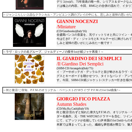
デリコ(vo)の、75年発表の唯一作。シリアス＆ダーク
ドは極上の内容。今回、BMGとの合併の流れで、イタ
～ジャンニらしい上品なクラシカル・アンビエント調のプレイの中にも、悲しみと追悼の思いが
GIANNI NOCENZI
/Miniature
(CD/Gmebooks)(Italy'16)
全盛期バンコの音楽を、兄ヴィットリオと共にツイン・キ
今は亡きF・ディ・ジャコモとR.マルテーゼに捧げられ
しみと追悼の思いがにじみ出た一枚です！
～ラヴ・ロックの名グループ、ジャルディーノの傑作1stが紙ジャケ再発！～
IL GIARDINO DEI SEMPLICI
/Il Giardino Dei Semplici
(SHM-CD/Arcangelo)(Italy'75)
イ・プーやボッテガ・デッラルテと並び称されるラヴ・ロ
グスとキーボードを聴かせつつ、タイトなバンド・アン
す。今回、SHM-CD/紙ジャケット/ステッカー付き仕様(
～何と復活!ご存知、P.F.M.のオリジナル・ベーシストの'18ライヴ! P.F.M.の1st/2nd曲集!
～
GIORGIO FICO PIAZZA
Autumn Shades
(CD/Ma.Ra.Cash)(Italy'19)
何と復活!言わずと知れた偉大なP.F.M.の、オリジナ
ダー名義作。元・THE WATCHのドラマーを含む、ツイン・キ
にて、ピアッツァが在籍していた伊本国の1st/2ndからの名曲の数
本家では薄まってしまった、繊細な夢想感が際立つ、魅