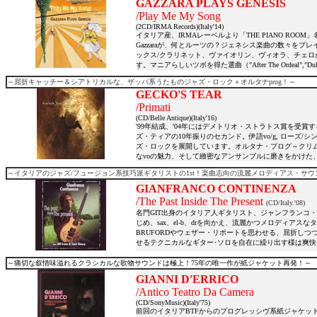
GAZZARA PLAYS GENESIS
/Play Me My Song
(2CD/IRMA Records)(Italy'14)
イタリア産、IRMAレーベルより「THE PIANO ROO
Gazzaraが、何とルーツの？ジェネシス楽曲の数々をプ
ックス/クラリネット、ヴァイオリン、ヴィオラ、チェ
す。マニアらしいツボを得た選曲（"After The Ordeal","
～屈折キャッチー＆シアトリカルな、ザッパ系うたものジャズ・ロック＋オルタナprog！～
GECKO'S TEAR
/Primati
(CD/Belle Antique)(Italy'16)
'99年結成、'04年にはデメトリオ・ストラトス賞を受
ズ・ティアの10年振りのセカンド。伊語vo/g, ローズ/
ズ・ロックを展開しています。オルタナ・プログ～クリ
なvoの魅力、そして緻密なアンサンブルに磨きをかけた
～イタリアのジャズ/フュージョン系技巧派ギタリストの1st！楽曲志向の流麗メロディアス・サウ
GIANFRANCO CONTINENZA
/The Past Inside The Present
(CD/Italy.'08)
名門GIT出身のイタリア人ギタリスト、ジャンフランコ・コンティ
じめ、sax、el-b、drを向かえ、流麗かつメロディア
BRUFORDやウェザー・リポートを思わせる、屈折し
せるテクニカルなギター･ソロを自在に繰り出す様は爽
～痛切な叙情味溢れるクラシカルな歌物サウンドは極上！75年の唯一作が紙ジャケット再発！～
GIANNI D'ERRICO
/Antico Teatro Da Camera
(CD/SonyMusic)(Italy'75)
前回のイタリアBTFからのプログレッシヴ系紙ジャケッ