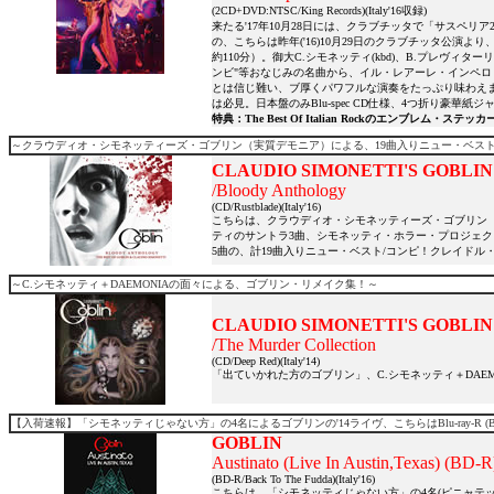
(2CD+DVD:NTSC/King Records)(Italy'16収録)
来たる'17年10月28日には、クラブチッタで「サスペ
の、こちらは昨年('16)10月29日のクラブチッタ公演
約110分）。御大C.シモネッティ(kbd)、B.プレヴィターリ
ンビ"等おなじみの名曲から、イル・レアーレ・インペロ・
とは信じ難い、ブ厚くパワフルな演奏をたっぷり味わえ
は必見。日本盤のみBlu-spec CD仕様、4つ折り豪華紙ジ
特典：The Best Of Italian Rockのエンブレム・ステッカ
～クラウディオ・シモネッティーズ・ゴブリン（実質デモニア）による、19曲入りニュー・ベスト
CLAUDIO SIMONETTI'S GOBLIN
/Bloody Anthology
(CD/Rustblade)(Italy'16)
こちらは、クラウディオ・シモネッティーズ・ゴブリン（
ティのサントラ3曲、シモネッティ・ホラー・プロジェクト2曲、そ
5曲の、計19曲入りニュー・ベスト/コンピ！クレイドル・オブ・フィ
～C.シモネッティ＋DAEMONIAの面々による、ゴブリン・リメイク集！～
CLAUDIO SIMONETTI'S GOBLIN
/The Murder Collection
(CD/Deep Red)(Italy'14)
「出ていかれた方のゴブリン」、C.シモネッティ＋DAE
【入荷速報】「シモネッティじゃない方」の4名によるゴブリンの'14ライヴ、こちらはBlu-ray-R (
GOBLIN
Austinato (Live In Austin,Texas) (BD-R
(BD-R/Back To The Fudda)(Italy'16)
こちらは、「シモネッティじゃない方」の4名(ピニャテッリ