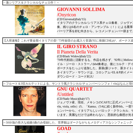
～激シリアス＆クラシカルなチェロ作！～
GIOVANNI SOLLIMA
/Onyricon
(CD/Universal)(Italy'15)
イタリアのクラシカル/シリアス系チェロ奏者、ジョヴァ
奏、残りは6名のチェロ・アンサンブル（！）による重
パーリア系を好む向きから、レコメン/チェンバー節まで
【入荷速報】これぞ黄金期イタリアの音! '73年録音のお蔵入り音源('92に発掘CD化)が、ボーナス
IL GIRO STRANO
Il Pianeta Della Verita
(CD/Black Widow)(Italy'22)
'70年代初頭に活動するも、作品を残さず、'92年にMel
イル・ジーロ・ストラーノ(kbd奏者は、後にコルテ・デイ
ボーナスをたっぷり追加した、新装(新ジャケ、新タイト
きイタリアン・サウンドは、コロシアム+EL＆P的イメ
ダウンロード・コード封入!
～フルート＆3弦カルテットによる、サントラ風クラシカル/チェンバー/シンフォ！vlnはなんと現
GNU QUARTET
/Untitled
(CD/Nadir Music)(Italy'17)
ジェノヴァ産、現在、メキシコのCASTに正式メンバーとして参
vln, viola, cello）の、「Karma」('14)
ェンバーから、イタリアらしいバロック・クラシカル、
います。美麗なだけでは終わらない、意欲的な曲想が光
～50分強の長大な組曲1曲のみ収録した、世界観はダークながらもメロディアスなシンフォニック
GOAD