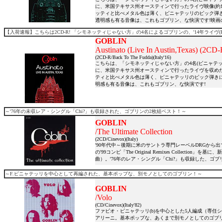
に、米国テキサス州オースティンで行ったライヴ映像(約10
ッティと比べメタル色は薄く、ピニャテッリのピック弾
透明感も有る音像は、これもゴブリン、な快演です!映画
【入荷速報】こちらは2CD-R! 「シモネッティじゃない方」の4名によるゴブリンの、'14年ライヴ(B
GOBLIN
Austinato (Live In Austin,Texas) (2CD-
(2CD-R/Back To The Fudda)(Italy'16)
こちらは、「シモネッティじゃない方」の4名(ピニャテッリ
に、米国テキサス州オースティンで行ったライヴを収めた2C
ティと比べメタル色は薄く、ピニャテッリのピック弾き
明感も有る音像は、これもゴブリン、な快演です!
～'76年の未収レア・シングル「Chi?」も収録された、ゴブリンの2枚組ベスト！～
GOBLIN
/The Ultimate Collection
(2CD/Cinevox)(Italy)
'90年代中～後期に米のサントラ専門レーベルDRGから出ていた「Their H
の'99コンピ「The Original Remixes Collec
曲）。'76年のレア・シングル「Chi?」も収録した、ゴ
～F.ピニャテッリを中心として再編された、基本ポップな、別モノとしてのゴブリン！～
GOBLIN
/Volo
(CD/Cinevox)(Italy'82)
ファビオ・ピニャテッリ(b)を中心とした5人編成（専任シ
アリーニ。基本ポップな、あくまで別モノとしてのゴブ