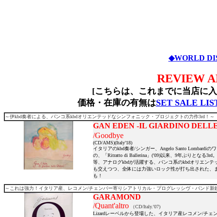
◆WORLD DI
REVIEW A
[こちらは、これまでに当店に
価格・在庫の有無は
SET SALE LIS
～伊kbd奏者による、バンコ系kbdオリエンテッドなシンフォニック・プロジェクトの力作3rd！～
GAN EDEN -IL GIARDINO DEL
/Goodbye
(CD/AMS)(Italy'18)
イタリアのkbd奏者/シンガー、Angelo Santo Lombardiの
の、「Ritratto di Ballerina」('09)以来、9
等、アナログkbdが活躍する、バンコ系のkbdオリエン
も交えつつ、全体には力強いロック性が打ち出された、ま
も！
～これは強力！イタリア産、レコメン/チェンバー寄りシアトリカル・プログレッシヴ・バンド新
GARAMOND
/Quant'altro
（CD/Italy.'07)
Lizardレーベルから登場した、イタリア産レコメン/