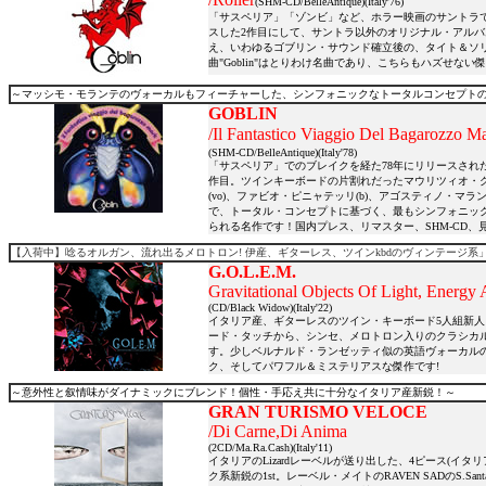
(SHM-CD/BelleAntique)(Italy'76)
「サスペリア」「ゾンビ」など、ホラー映画のサントラで知ら
スした2作目にして、サントラ以外のオリジナル・アルバ
え、いわゆるゴブリン・サウンド確立後の、タイト＆ソ
曲"Goblin"はとりわけ名曲であり、こちらもハズせな
～マッシモ・モランテのヴォーカルもフィーチャーした、シンフォニックなトータルコンセプトの
GOBLIN
/Il Fantastico Viaggio Del Baga
(SHM-CD/BelleAntique)(Italy'78)
「サスペリア」でのブレイクを経た78年にリリースされた
作目。ツインキーボードの片割れだったマウリツィオ・グ
(vo)、ファビオ・ピニャテッリ(b)、アゴスティノ・マラ
で、トータル・コンセプトに基づく、最もシンフォニッ
られる名作です！国内プレス、リマスター、SHM-CD
【入荷中】唸るオルガン、流れ出るメロトロン! 伊産、ギターレス、ツインkbdのヴィンテージ系」新
G.O.L.E.M.
Gravitational Objects Of Light, Energy
(CD/Black Widow)(Italy'22)
イタリア産、ギターレスのツイン・キーボード5人組新人
ード・タッチから、シンセ、メロトロン入りのクラシカル
す。少しベルナルド・ランゼッティ似の英語ヴォーカル
ク、そしてパワフル＆ミステリアスな傑作です!
～意外性と叙情味がダイナミックにブレンド！個性・手応え共に十分なイタリア産新鋭！～
GRAN TURISMO VELOCE
/Di Carne,Di Anima
(2CD/Ma.Ra.Cash)(Italy'11)
イタリアのLizardレーベルが送り出した、4ピース(イタ
ク系新鋭の1st。レーベル・メイトのRAVEN SADのS.San