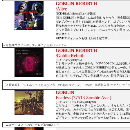
GOBLIN REBIRTH
/Alive
(2CD/Black Widow)(Italy'11収録)
NEW GOBLIN（来日組）には参加しなかった、黄金期GOB
びg/ブズーキを迎えて結成した分派バンド、ゴブリン・リバ
行なわれたライヴを収めた2CD。スタジオ作は全曲オリジナ
アック選曲をプレイしています。ピニャテッリの重々し
せません！
※DVDエディションも後日入荷予定です。
～全盛期ゴブリンのリズム隊による新バンド！～
GOBLIN REBIRTH
/Goblin Rebirth
(CD/Relapse)(Italy'15)
C.シモネッティと袂を分かち、NEW GOBLINには参加しな
が結成した、その名もGOBLIN REBIRTHのデビュー
在しますが、こちらは新顔のツインkbdとgを加えた5
めており、往年のゴブリン色を継ぎつつ、特徴的なbプ
【入荷速報】「シモネッティじゃない方」の4名のゴブリン、'18作が、当店初入荷!オケ入りで「
GOBLIN
Fearless (37513 Zombie Ave.)
(CD/Back To The Fudda)(Italy'18)
こちらは、「シモネッティじゃない方」、すなわちA.マランゴーロ
ゴブリンの、カナダのみで出た'18作品。当店初入荷。①～⑤
せれる一方、全編でオーケストラが入ったアレンジは新鮮
ゴブリン"。モランテの泣きのギターも健在の、これは大
～ニュー・ゴブリンのアナログ30cmEP！～