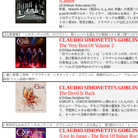
/Landor
(2CD/Black Widow)(Italy'18)
伊産、Maurillo Rossi（英語vo, b, g, kbd, 
g/sax/fl/vln等マルチ・プレイヤー、2名のdrらを
メロディアスなシンフォニック・ロックを展開しています。
トロン音kbd、管弦が絡む、ドラマティックな仕上りの力作
組！
【入荷速報】「シモネッティの方」のゴブリン、新メンバーを迎えての新録ベスト第二弾!"ハロウィー
CLAUDIO SIMONETTI'S GOBLIN
The Very Best Of Volume 2
(CD/Deep Red)(Italy'21)
「出ていかれた方」もしくは「シモネッティの方」のゴブリン
ト、及び新加入のギタリスト、ドラマーとの4人編成にて、
の音色はじめ、往年のゴブリン・サウンドに接近した印象
ー・ベルズ"(2分半)のカヴァーも収録!
～遂に登場!ご存知・クラウディオ・シモネッティズ・ゴブリンの、新曲中心のニュー・アルバム
内容!ファン必聴の傑作!
～
CLAUDIO SIMONETTI'S GOBLIN
The Devil Is Back
(CD/Deep Red)(Italy'20)
GOBLIN 4、GOBLIN REBIRTH に遅れをと
のニュー・アルバム。デモニア以来の盟友B.プレヴィタリ
て、予想外にメタル色の薄い、音色・質感ともに往年のゴ
む、キーボード主体の音作りの傑作である。
～昨年行なわれたC.シモネッティズ・ゴブリンのクラブチッタ公演より、第2部のベスト・ヒッ
CLAUDIO SIMONETTI'S GOBLIN
/Live In Japan - The Best Of Italian Roc