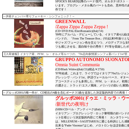
SPOCK'S BEARD以降のハード/技巧、オルタナ/
います。プログレ・メタル風のパートも含め、意外性の
作です！
～伊産チェンバー寄りフォーキー・シンフォニック！～
GREENWALL
/Zappa Zippa Zuppa Zeppa !
(CD+DVD:PAL/ElectRomantic)(Italy'14)
'99年にアルバム・デビューしている、イタリア産4人組(女性v
バンドの、「From The Treasure Box」('05)以
やジャズ/フュージョン色を交えつつ、メロディアスな女性
ツも感じさせる、面白味十分の秀作！ PV等を収録したボー
【入荷速報】イタリア産、PFM、レ・オルメ等ルーツの、'70s志向叙情派シンフォ新バンド1st!
GRUPPO AUTONOMO SUONATO
Omnia Suint Communia
(CD/Black Widow)(Italy'21)(税込￥2750)
'97年結成、これまで、ライヴではイタリア'70sのレジェ
グレッシヴ・バンド1st。伊語ヴォーカル/ベース、ギタ
アコースティックも多用した、PFM、レ・オルメ、初
の濃さと、トラッド/エスノ風味、メリハリの効いた展開が
～グルッポ2001の唯一作が、CD初出の4曲を含むボーナス5曲を追加した決定版的内容での再発！
グルッポ2001(ドゥエ・ミッラ・ウー
/新世代の夜明け
(SHM-CD/ベル・アンティーク)(Italy'72)
イタリアン・プログレッシヴ・ロック黎明期の好バンドの唯
ット仕様という決定版的内容にて再発！ カンタウトーレ然
は、MILLENIUM～SAGITTARIUSに通じる朴
出来る"Padre Vincenzo"はじめ、メロトロンを