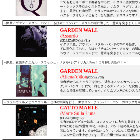
ーでもあるキーボード奏者を中心に、イタリア語女性ヴォ
ー・シックス等ロルケストラ系と、サムラ、マグマ、オ
ます。屈折した曲校正、クラシカルかつシリアスなkbd
パクト、クオリティともに十分な傑作。オススメです！
～伊産アヴァン・メタル・バンド、もはやチェンバー・メタルの域に達した、意表を突きまくる1
GARDEN WALL
/Assurdo
(CD/LIZARD)(Italy'11)
イタリア産、アヴァン・メタル・バンドの2011年新作
ドに進化しており、もはや「チェンバー・メタル」の域に。
ヘヴィ・フュージョンまで、意表を突きまくるシュール
～伊産、変態テクニカル・スラッシュ・メタル+シアトリカルProg！ゴリ押しの新作！～
GARDEN WALL
/Aliena(c)tion
(CD/Italy'08)
'90年代からのキャリアを持ち、近年はメシュガー/シニック系
ク, dr（+ゲスト）にて、押しまくるスティッシーな変
タルな音像を展開しています。クリムゾン系のセンスも
～ジュルヴェルヌとユニヴェル・ゼロの中間を行く、伊サロン・チェンバー・バンドのロック寄
GATTO MARTE
/Marte Sulla Luna
(CD/Self)(Italy'12)
'97年のCDデビュー以来、コンスタントに力作を発表し
('09)に続く新作(通算10th)。今回は、バンド初の導入となるel
音になっています。el-gを活かした、いつになく暗黒
ミズム十分の仕上がりです。正に心機一転の会心傑作！