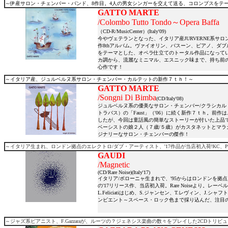
～伊産サロン・チェンバー・バンド、8作目。4人の男女シンガーを交えて送る、コロンブスをテ
GATTO MARTE
/Colombo Tutto Tondo～Opera Baffa
（CD-R/MusicCenter）(Italy'09)
今やヴェテランとなった、イタリア産JURVERNE系サロン・チ
作8thアルバム。ヴァイオリン、バスーン、ピアノ、ダ
をテーマとした、オペラ仕立てのトータル作品になって
カ調から、流麗なミニマル、エスニック味まで、持ち前
心作です！
～イタリア産、ジュルベルヌ系サロン・チェンバー・カルテットの新作７ｔｈ！～
GATTO MARTE
/Songni Di Bimba
(CD/Italy'08)
ジュルベルヌ系の優美なサロン・チェンバー/クラシカル
トラバス）の「Faust」（'06）に続く新作７ｔｈ。
したが、今回は童話風の簡単なストーリーが付いた上品
ベーシストの娘２人（７歳/５歳）がカスタネットとマ
ジナリーなサロン・チェンバーの傑作！
～イタリア生まれ、ロンドン拠点のエレクトロ/ダブ・アーティスト、'17作品が当店初入荷!KC、P
GAUDI
/Magnetic
(CD/Rare Noise)(Italy'17)
イタリア/ボローニャ生まれで、'95からはロンドンを
の'17リリース作、当店初入荷。Rare Noiseより
L.Feliciatiはじめ、S.ジャンセン、T.レヴィン、
ンビエント～スペース・ロック色まで採り込んだ、注目
～ジャズ系ピアニスト、F.Gazzaraが、ルーツの？ジェネシス楽曲の数々をプレイした2CDトリビ