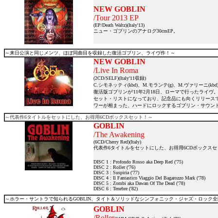
NEW GOBLIN
/Tour 2013 EP
(EP/Death Waltz)(Italy'13)
ニュー・ゴブリンのアナログ30cmEP。
～来日公演と同じメンツ、ほぼ同曲目を収録した復活ゴブリン、ライヴ作！～
NEW GOBLIN
/Live In Roma
(2CD/SELF)(Italy'11収録)
C.シモネッティ(kbd)、M.モランテ(g)、M.ヴァリーニ(k
復活版ゴブリンが'11年2月18日、ローマで行ったライヴ。
セット・リストになっており、記念品にも向くリリース
ワーが相まった、ハードにロックするゴブリン・サウン
～代表作6タイトルをセットにした、お得用6CDボックスセット！～
GOBLIN
/The Awakening
(6CD/Cherry Red)(Italy)
代表作6タイトルをセットにした、お得用6CDボックスセ
DISC 1 : Profondo Rosso aka Deep Red ('75)
DISC 2 : Roller ('76)
DISC 3 : Suspiria ('77)
DISC 4 : Il Fantastico Viaggio Del Bagarozzo Mark ('78)
DISC 5 : Zombi aka Dawan Of The Dead ('78)
DISC 6 : Tenebre ('82)
～ホラー・サントラで知られるGOBLIN、タイト＆ソリッドなシンフォニック・ジャズ・ロック全
GOBLIN
/Roller