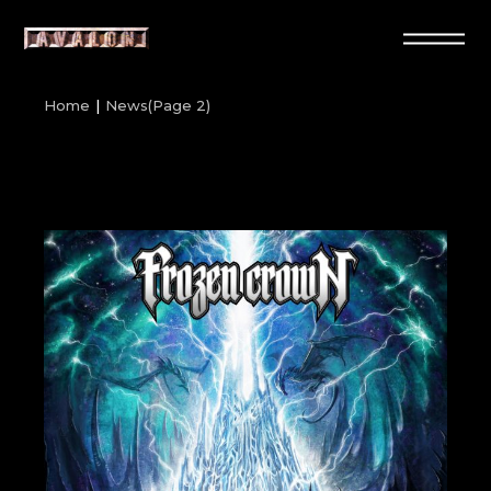
Skip
to
the
content
Home
News
(Page 2)